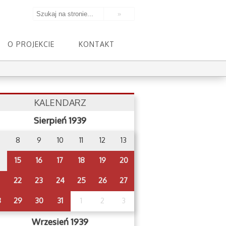
O PROJEKCIE
KONTAKT
KALENDARZ
Sierpień 1939
8
9
10
11
12
13
15
16
17
18
19
20
22
23
24
25
26
27
8
29
30
31
1
2
3
Wrzesień 1939