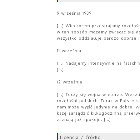
9 września 1939
[...] Wieczorem przestrajamy rozgłoś
w ten sposób możemy zwracać się do
wszystko oddziałuje bardzo dobrze i 
11 września
[...] Nadajemy intensywnie na falach
[...]
12 września
[...] Toczy się wojna w eterze. Wes
rozgłośni polskich. Teraz w Polsce si
nam może wyjść jedynie na dobre. W
każę zarządzić kilkugodzinną przer
zaznają już spokoju. [...]
Licencja / źródło