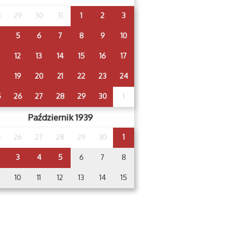
8
29
30
31
1
2
3
5
6
7
8
9
10
12
13
14
15
16
17
19
20
21
22
23
24
5
26
27
28
29
30
1
Październik 1939
5
26
27
28
29
30
1
3
4
5
6
7
8
10
11
12
13
14
15